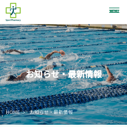
MENU
お知らせ・最新情報
HOME
お知らせ・最新情報