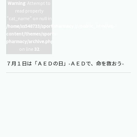
Warning
: Attempt to
read property
"cat_name" on null in
/home/xs548733/sportpharmacy.jp/public_html/wp-
content/themes/sports-
pharmacy/archive.php
on line
32
７月１日は「ＡＥＤの日」-ＡＥＤで、命を救おう-