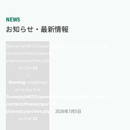
NEWS
お知らせ・最新情報
/home/xs548733/sportpharmacy.jp/public_html/wp-
content/themes/sports-
pharmacy/archive.php
on line
32
">
Warning
: Undefined
array key 0 in
/home/xs548733/sportpharmacy.jp/public_html/wp-
content/themes/sports-
pharmacy/archive.php
2026年7月5日
on line
32