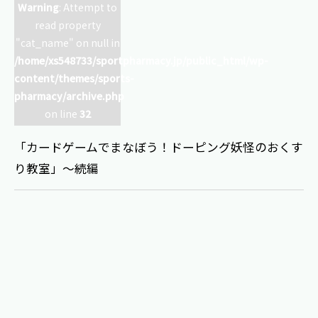
Warning
: Attempt to
read property
"cat_name" on null in
/home/xs548733/sportpharmacy.jp/public_html/wp-
content/themes/sports-
pharmacy/archive.php
on line
32
「カードゲームでまなぼう！ドーピング妖怪のおくす
り教室」～続編