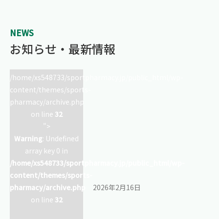
NEWS
お知らせ・最新情報
/home/xs548733/sportpharmacy.jp/public_html/wp-
content/themes/sports-
pharmacy/archive.php
on line
32
">
Warning
: Undefined
array key 0 in
/home/xs548733/sportpharmacy.jp/public_html/wp-
content/themes/sports-
pharmacy/archive.php
2026年2月16日
on line
32