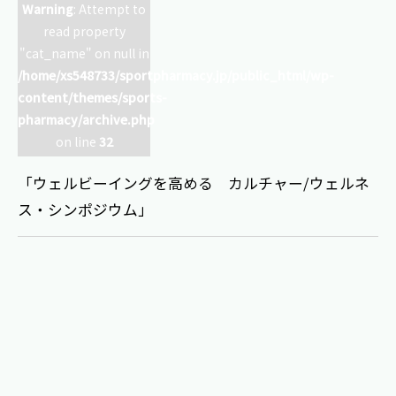
Warning
: Attempt to
read property
"cat_name" on null in
/home/xs548733/sportpharmacy.jp/public_html/wp-
content/themes/sports-
pharmacy/archive.php
on line
32
「ウェルビーイングを高める カルチャー/ウェルネ
ス・シンポジウム」