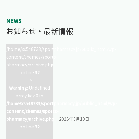
NEWS
お知らせ・最新情報
/home/xs548733/sportpharmacy.jp/public_html/wp-
content/themes/sports-
pharmacy/archive.php
on line
32
">
Warning
: Undefined
array key 0 in
/home/xs548733/sportpharmacy.jp/public_html/wp-
content/themes/sports-
pharmacy/archive.php
2025年3月10日
on line
32