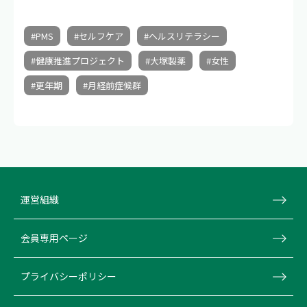
#PMS
#セルフケア
#ヘルスリテラシー
#健康推進プロジェクト
#大塚製薬
#女性
#更年期
#月経前症候群
運営組織
会員専用ページ
プライバシーポリシー