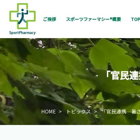
ご挨拶
スポーツファーマシー
®
概要
TOP
「官民連
HOME
トピックス
「官民連携 暑さ対